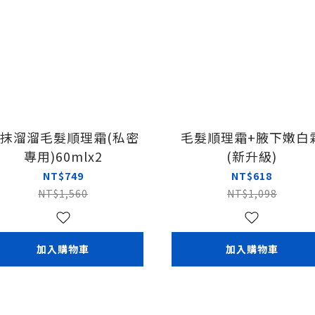
抹溜溜毛髮順理霜(私密
毛髮順理霜+腋下嫩白
專用)60mlx2
(新升級)
NT$749
NT$618
NT$1,560
NT$1,098
加入購物車
加入購物車