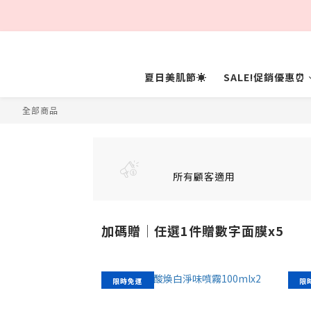
夏日美肌節☀️
SALE!促銷優惠⏰
全部商品
所有顧客適用
加碼贈│任選1件贈數字面膜x5
限時免運
限