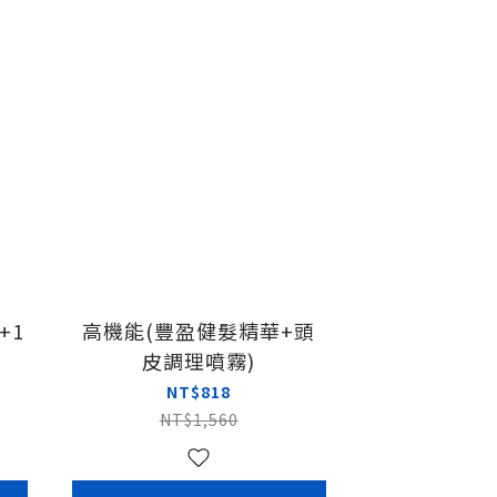
+1
高機能(豐盈健髮精華+頭
霧
皮調理噴霧)
NT$818
NT$1,560