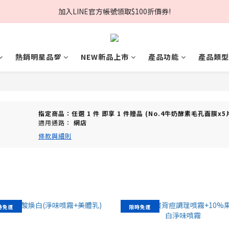
加入LINE官方帳號領取$100折價券!
夏日美肌節🏖️輸入折扣碼現折$168❗
夏日美肌節🏖️輸入折扣碼現折$168❗
熱銷明星品💯
NEW新品上市
產品功能
產品類型
指定商品：任選 1 件 即享 1 件贈品 (No.4牛奶酵素毛孔面膜x
適用通路：
網店
條款與細則
時免運
限時免運