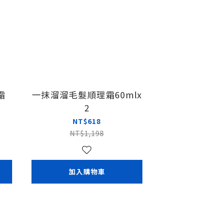
霜
一抹溜溜毛髮順理霜60mlx
2
NT$618
NT$1,198
加入購物車