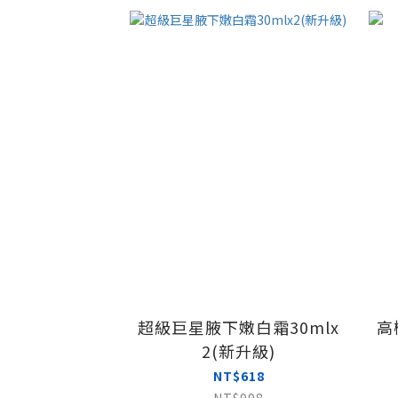
超級巨星腋下嫩白霜30mlx
高
2(新升級)
NT$618
NT$998