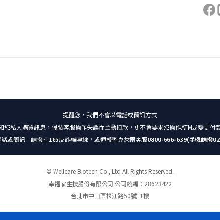
提醒您，我們不會以電話或簡訊方式
知您私人購買訊息，假裝客服操作失誤而主動扣款，更不會要求您操作ATM或變更付
電話或簡訊，請撥打
165
反詐騙專線，或通報聖克萊爾客服
0800-666-639(手機請撥02-
© Wellcare Biotech Co., Ltd All Rights Reserved.
幸福家生技股份有限公司 公司統編：28623422
台北市中山區松江路50號11樓