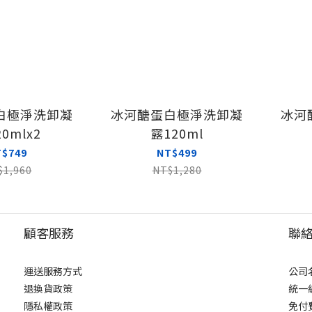
白極淨洗卸凝
冰河醣蛋白極淨洗卸凝
冰河
0mlx2
露120ml
T$749
NT$499
$1,960
NT$1,280
顧客服務
聯
運送服務方式
公司
退換貨政策
統一編
隱私權政策
免付費