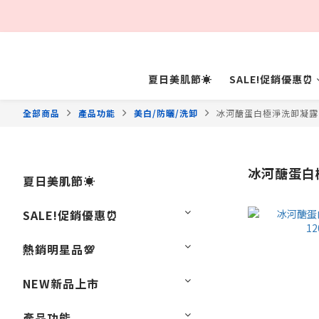
夏日美肌節☀️
SALE!促銷優惠⏰
全部商品
產品功能
美白/防曬/洗卸
冰河醣蛋白極淨洗卸凝露
冰河醣蛋白
夏日美肌節☀️
SALE!促銷優惠⏰
熱銷明星品💯
NEW新品上市
產品功能