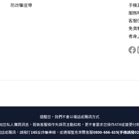
防詐騙宣導
手機直
服務時
客服信箱
免責
者身
提醒您，我們不會以電話或簡訊方式
知您私人購買訊息，假裝客服操作失誤而主動扣款，更不會要求您操作ATM或變更付
電話或簡訊，請撥打
165
反詐騙專線，或通報聖克萊爾客服
0800-666-639(手機請撥02-