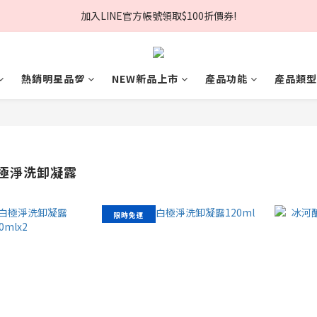
夏日美肌節🏖️輸入折扣碼現折$168❗
加入LINE官方帳號領取$100折價券!
夏日美肌節🏖️輸入折扣碼現折$168❗
熱銷明星品💯
NEW新品上市
產品功能
產品類型
極淨洗卸凝露
限時免運