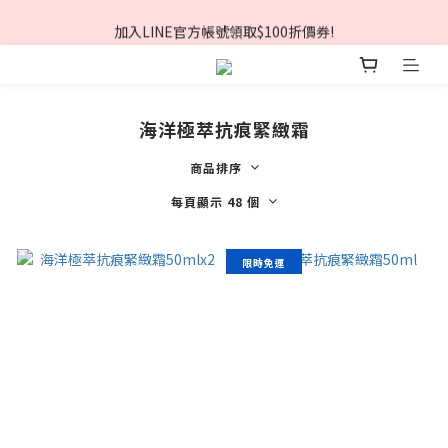
夏日美肌節🏖️輸入折扣碼現折$168❗
加入LINE官方帳號領取$100折價券!
夏日美肌節🏖️輸入折扣碼現折$168❗
海洋極萃抗痕緊緻霜
商品排序
每頁顯示 48 個
限時免運