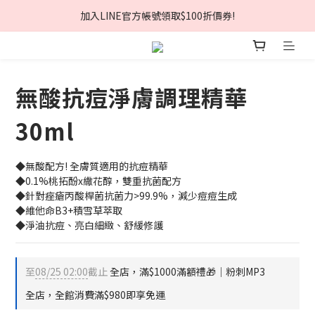
夏日美肌節🏖️輸入折扣碼現折$168❗
加入LINE官方帳號領取$100折價券!
夏日美肌節🏖️輸入折扣碼現折$168❗
無酸抗痘淨膚調理精華
30ml
◆無酸配方! 全膚質適用的抗痘精華
◆0.1%桃拓酚x繖花醇，雙重抗菌配方
◆針對痤瘡丙酸桿菌抗菌力>99.9%，減少痘痘生成
◆維他命B3+積雪草萃取
◆淨油抗痘、亮白細緻、舒緩修護
至
08/25 02:00
截止
全店，滿$1000滿額禮🎁│粉刺MP3
全店，全館消費滿$980即享免運