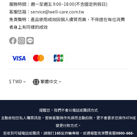
服務時間：週一至週五 9:00~18:00(不含國定例假日)
客服信箱：service@well-care.com.tw
免責聲明：產品使用成效因個人膚質而異，不保證在每位消費
者身上有同樣的成效
$
TWD
繁體中文
提醒您，我們不會以電話或簡訊方式
主動告知您私人購買訊息，假裝客服操作失誤而主動扣款，更不會要求您操作ATM或
變更付款方式。
若收到可疑電話或簡訊，請撥打
165
反詐騙專線，或通報聖克萊爾客服
0800-666-