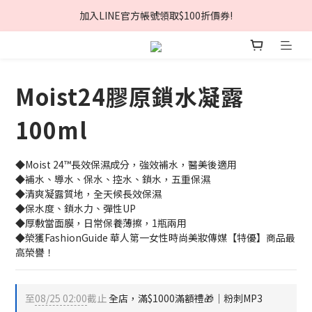
夏日美肌節🏖️輸入折扣碼現折$168❗
加入LINE官方帳號領取$100折價券!
夏日美肌節🏖️輸入折扣碼現折$168❗
Moist24膠原鎖水凝露
100ml
◆Moist 24™長效保濕成分，強效補水，醫美後適用
◆補水、導水、保水、控水、鎖水，五重保濕
◆清爽凝露質地，全天候長效保濕
◆保水度、鎖水力、彈性UP
◆厚敷當面膜，日常保養薄擦，1瓶兩用
◆榮獲FashionGuide 華人第一女性時尚美妝傳媒【特優】商品最
高榮譽！
至
08/25 02:00
截止
全店，滿$1000滿額禮🎁│粉刺MP3