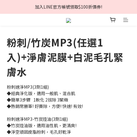
夏日美肌節🏖️輸入折扣碼現折$168❗
加入LINE官方帳號領取$100折價券!
夏日美肌節🏖️輸入折扣碼現折$168❗
粉刺/竹炭MP3(任選1
入)+淨膚泥膜+白泥毛孔緊
膚水
粉刺速淨MP3(3劑1組)
◆經典淨化版，適用一般肌、混合肌
◆簡單3步驟   1軟化 2拔除 3緊緻
◆熱銷常勝軍! 好撕除，方便! 快速! 有效! 
粉刺速淨MP3-竹炭控油(3劑1組)
◆竹炭控油版，適用油性肌，更清爽!
◆淨空頑固皮脂粉刺，毛孔好乾淨