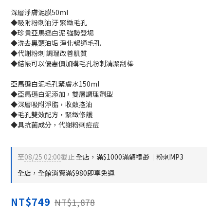
深層淨膚泥膜50ml
◆吸附粉刺油汙 緊緻毛孔
◆珍貴亞馬遜白泥 強勢登場
◆洗去黑頭油垢 淨化暢通毛孔
◆代謝粉刺 調理改善肌質
◆結帳可以優惠價加購毛孔粉刺清潔刮棒
亞馬遜白泥毛孔緊膚水150ml
◆亞馬遜白泥添加，雙層調理劑型
◆深層吸附淨脂，收斂控油
◆毛孔雙效配方，緊緻修護
◆具抗菌成分，代謝粉刺痘痘
至
08/25 02:00
截止
全店，滿$1000滿額禮🎁│粉刺MP3
全店，全館消費滿$980即享免運
NT$749
NT$1,878