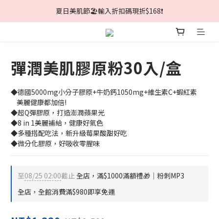
夏日美肌節🏖️輸入折扣碼現折$168❗
夏日美肌節🏖️輸入折扣碼現折$168❗
全館消費滿$980免運🚚
加入LINE官方帳號領取$100折價券!
彈潤美肌膠原粉30入/盒
夏日美肌節🏖️輸入折扣碼現折$168❗
◆德國5000mg小分子膠原+牛奶鈣1050mg+維生素C+蝦紅素
    美麗健康都加倍!
◆超Q彈膠原，打造澎潤蘋果光
◆8 in 1美麗補給，健康好氣色
◆多種搭配吃法，新升級莓果酸甜好吃
◆微分化膠原，好吸收零腥味
至
08/25 02:00
截止
全店，滿$1000滿額禮🎁│粉刺MP3
全店，全館消費滿$980即享免運