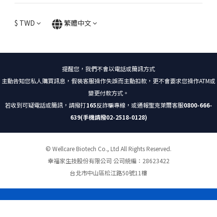
$
TWD
繁體中文
提醒您，我們不會以電話或簡訊方式
主動告知您私人購買訊息，假裝客服操作失誤而主動扣款，更不會要求您操作ATM或
變更付款方式。
若收到可疑電話或簡訊，請撥打
165
反詐騙專線，或通報聖克萊爾客服
0800-666-
639(手機請撥02-2518-0128)
© Wellcare Biotech Co., Ltd All Rights Reserved.
幸福家生技股份有限公司 公司統編：28623422
台北市中山區松江路50號11樓
立即購買