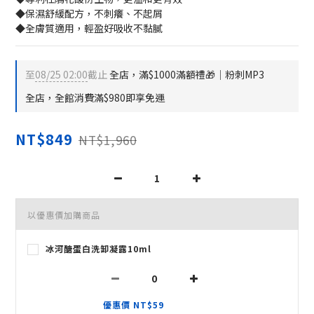
◆保濕舒緩配方，不刺癢、不起屑
◆全膚質適用，輕盈好吸收不黏膩
至
08/25 02:00
截止
全店，滿$1000滿額禮🎁│粉刺MP3
全店，全館消費滿$980即享免運
NT$849
NT$1,960
以優惠價加購商品
冰河醣蛋白洗卸凝露10ml
優惠價 NT$59