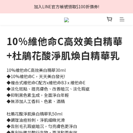
夏日美肌節🏖️輸入折扣碼現折$168❗
夏日美肌節🏖️輸入折扣碼現折$168❗
全館消費滿$980免運🚚
加入LINE官方帳號領取$100折價券!
10%維他命C高效美白精華
夏日美肌節🏖️輸入折扣碼現折$168❗
+杜鵑花酸淨肌煥白精華乳
10%維他命C高效美白精華30ml
◆10%維他命C，天天美白發光!
◆複合式維他命C配方x維他命B3 x 維他命E 
◆淡化斑點、提亮膚色、改善暗沉、淡化瑕疵
◆抑制黑色素生成，全面淨白年輕
◆無添加人工香料、色素、酒精
杜鵑花酸淨肌煥白精華乳50ml
◆調理油痘粉刺，淨肌細緻光滑
◆告別毛孔瑕疵暗沉，勻亮膚色更淨白
◆專利杜鵑花酸衍生物，更溫和更有效