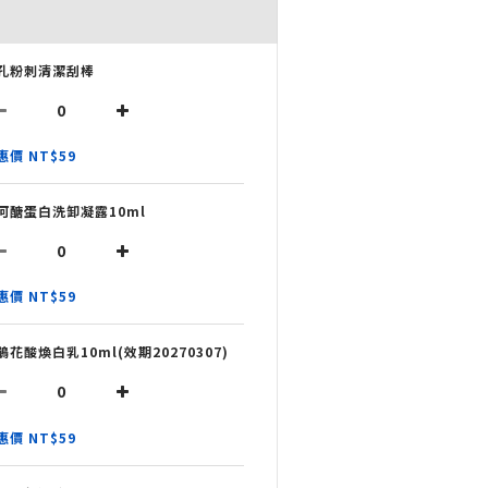
孔粉刺清潔刮棒
惠價 NT$59
河醣蛋白洗卸凝露10ml
惠價 NT$59
鵑花酸煥白乳10ml(效期20270307)
惠價 NT$59