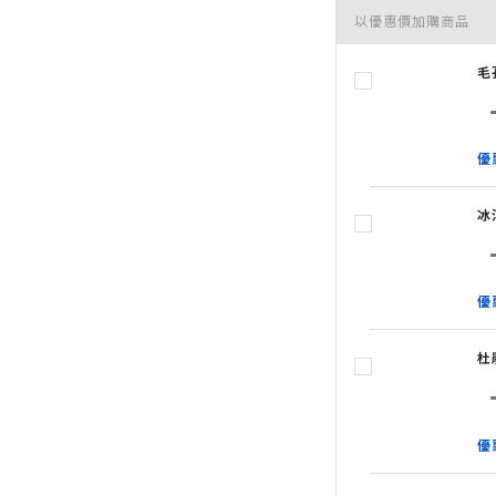
以優惠價加購商品
毛
優
冰
優
杜
優