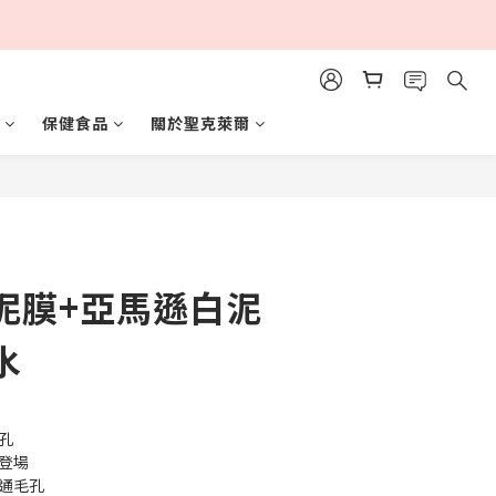
保健食品
關於聖克萊爾
立即購買
泥膜+亞馬遜白泥
水
孔
登場
暢通毛孔