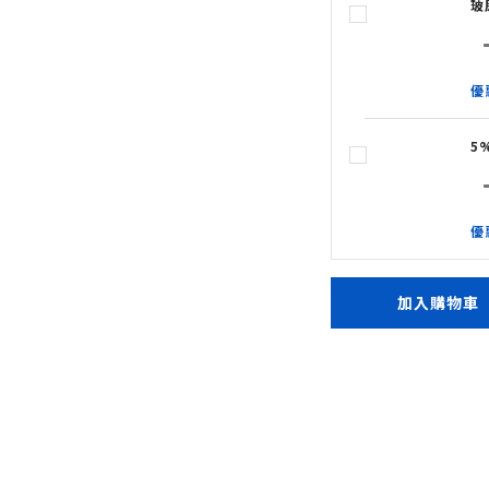
玻
優
5
優
加入購物車