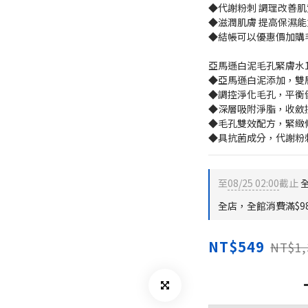
◆代謝粉刺 調理改善肌
◆滋潤肌膚 提高保濕能
◆結帳可以優惠價加購
亞馬遜白泥毛孔緊膚水1
◆亞馬遜白泥添加，雙
◆調控淨化毛孔，平衡
◆深層吸附淨脂，收斂
◆毛孔雙效配方，緊緻
◆具抗菌成分，代謝粉
至
08/25 02:00
截止
全
全店，全館消費滿$9
NT$549
NT$1,