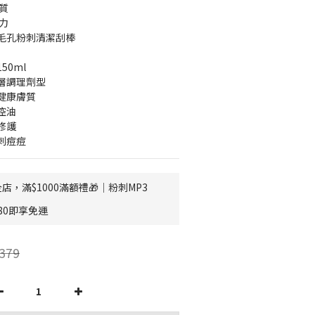
質
力
毛孔粉刺清潔刮棒
50ml
層調理劑型
健康膚質
控油
修護
刺痘痘
店，滿$1000滿額禮🎁│粉刺MP3
80即享免運
379