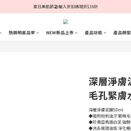
夏日美肌節🏖️輸入折扣碼現折$168❗
全館消費滿$980免運🚚
加入LINE官方帳號領取$100折價券!
熱銷明星品💯
NEW新品上市
產品功能
產品類型
夏日美肌節🏖️輸入折扣碼現折$168❗
深層淨膚
毛孔緊膚
深層淨膚泥膜50ml
◆吸附粉刺油汙 緊緻毛
◆珍貴亞馬遜白泥 強勢
◆洗去黑頭油垢 淨化