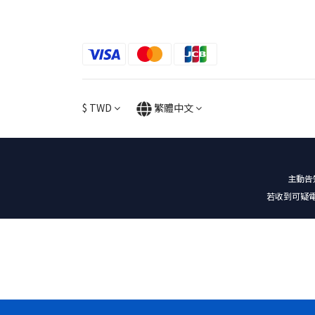
$
TWD
繁體中文
主動告
若收到可疑