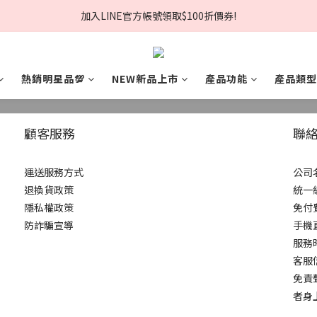
夏日美肌節🏖️輸入折扣碼現折$168❗
加入LINE官方帳號領取$100折價券!
夏日美肌節🏖️輸入折扣碼現折$168❗
熱銷明星品💯
NEW新品上市
產品功能
產品類型
chachax聖克萊爾團購已結單
顧客服務
聯
運送服務方式
公司
退換貨政策
統一編
隱私權政策
免付費
防詐騙宣導
手機直
服務時
客服信箱
免責
者身