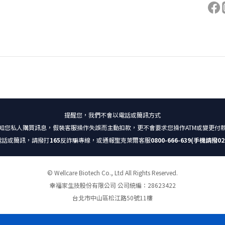
提醒您，我們不會以電話或簡訊方式
知您私人購買訊息，假裝客服操作失誤而主動扣款，更不會要求您操作ATM或變更付
電話或簡訊，請撥打
165
反詐騙專線，或通報聖克萊爾客服
0800-666-639(手機請撥02-
© Wellcare Biotech Co., Ltd All Rights Reserved.
幸福家生技股份有限公司 公司統編：28623422
台北市中山區松江路50號11樓